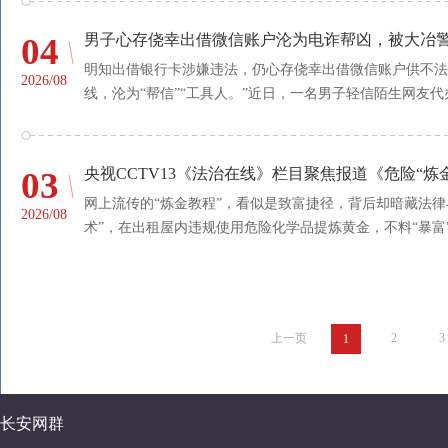
04
男子心存侥幸出借微信账户沦为电诈帮凶，被大冶
明知出借银行卡涉嫌违法，仍心存侥幸出借微信账户供不法
2026/08
线，沦为“帮信”“工具人。”近日，一名男子轻信陌生网友代办
03
央视CCTV13《法治在线》栏目聚焦报道《危险“炼
网上流传的“炼金教程”，看似是致富捷径，背后却暗藏法
2026/08
术”，在出租屋内违规使用危险化学品提炼黄金，不料“暴富”
上一页
2
3
1
长安网群