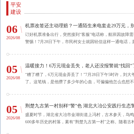
平安
建设
06
机票改签还主动理赔？一通陌生来电套走29万元，
订好机票准备出行，突然接到“客服”电话称，航班因故障
2026/08
警惕！7月28日下午，市民柯女士就因轻信这样一通电话，直接
05
温暖接力！6万元现金丢失，老人还没报警就“找回”
“糟了糟了，6万元现金弄丢了！”7月28日下午5时许，
2026/08
了。这笔钱，是他攒了多少年的心血，可偏偏他怎么也想不起
05
荆楚九古第一村别样“警”色 湖北大冶公安践行生态
盛夏时节，湖北省大冶市金湖街道上冯村，古木参天，鸟鸣
2026/08
600多年历史的村落，素有“荆楚九古第一村”之称。随着古村生