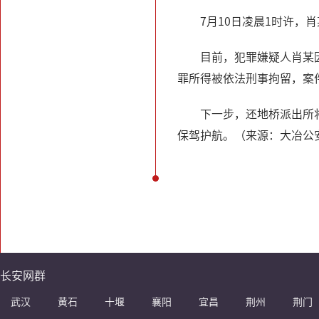
7月10日凌晨1时许
目前，犯罪嫌疑人肖某
罪所得被依法刑事拘留，案
下一步，还地桥派出所
保驾护航。（来源：大冶公
长安网群
武汉
黄石
十堰
襄阳
宜昌
荆州
荆门