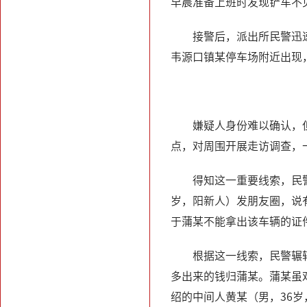
早晨准备上班时发现铲车不
接警后，派出所民警迅
韦源口镇某停车场附近出现
嫌疑人身份难以确认，
点，对周围开展走访调查，
得知这一重要线索，民
岁，阳新人）发朋友圈，说
于蒲某不能拿出该车辆的证
根据这一线索，民警辗转
多出来的钱归蒲某。蒲某虽
绍的中间人黄某（男，36岁