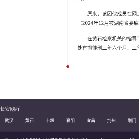
原来，该团伙成员在网
（2024年12月被湖南省
在黄石检察机关的指导
处有期徒刑三年六个月、三
长安网群
武汉
黄石
十堰
襄阳
宜昌
荆州
荆门