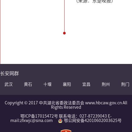
（来源：东楚晚报）
长安网群
武汉
黄石
十堰
襄阳
宜昌
荆州
荆门
Copyright © 2017 中共湖北省委政法委员会 www.hbcaw.gov.cn All
Rights Reserved
鄂ICP备17015472号 联系电话：027-87239043 E-
mail:zfxwjc@sina.com
鄂公网安备42010602003625号