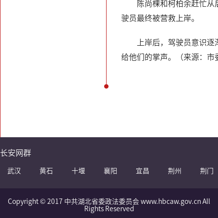
陈尚棵和柯柏余赶忙从
驶员最终被营救上岸。
上岸后，驾驶员意识逐
给他们的掌声。（来源：市
长安网群
武汉
黄石
十堰
襄阳
宜昌
荆州
荆门
Copyright © 2017 中共湖北省委政法委员会 www.hbcaw.gov.cn All
Rights Reserved